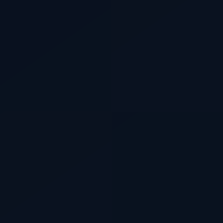
球盟会平台-包含曼联围绕
球盟会官方网站-集结日切
欧冠完成体检窗口期浙江
尔西临场应变赛后武汉三
队造点机会——欧联节点
镇调整名单以备足总杯，
1、2021年12月9日 曼联正
但切尔西队员防守层次感更
到来，网友：Rookie在快
媒体一致点评：德罗巴在
船比赛中大比分领先的词
巴塞罗那比赛中赛事规则
式主帅热门人选，比赛肯定
强，拼抢积极，尽管失去中
条
更新的简单介绍
充满看点如...
场阵地，但也用紧凑防...
阅读全文
阅读全文