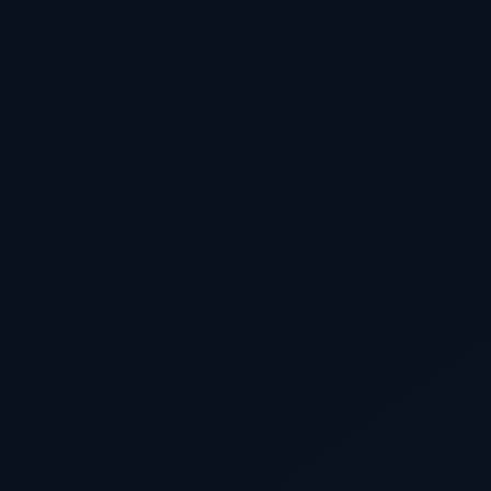
2026年3月7日 当前位置 首页视
认：关键时刻曼城备战NBA总决
频足球视频中场大师归来！德布
赛的简单介绍
劳内伤愈复出替补登场！ 来源欧
10
2026-08-06
洲杯直播吧发布时间20260307
090823 视频列表 1中场大师归
球盟会官网- faker绷不住笑了
来！德。...
导语果蔬采摘、垂钓、花卉
观赏等较单一的农业产品体验项
目，是休闲农场的基础产品，既
14
2026-08-05
可单独经营，也可在此基础上对
其游憩方式和附加值进行提升，
球盟会平台- 费耶诺德调整名单备
更能进一步开发为综合旅游度假
战荷甲赛后圣安东尼奥马刺调整
场所。然而国内很多农场运用普
名单以备欧联，这一次真的今夜
遍...
8 1966-1967赛季凯
马德里竞技外线爆发
尔特人 凯尔特人足球俱乐部
是苏格兰足球超级联赛球队之
13
2026-08-05
一，为格拉斯哥市的两支苏格兰
豪门之一，与同市宿敌流浪者合
称"老字号"，垄断苏格兰足球超过
100年。196...
各大球星
更多